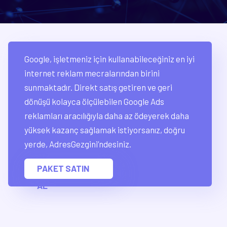
Google, işletmeniz için kullanabileceğiniz en iyi
internet reklam mecralarından birini
sunmaktadır. Direkt satış getiren ve geri
dönüşü kolayca ölçülebilen Google Ads
reklamları aracılığıyla daha az ödeyerek daha
yüksek kazanç sağlamak istiyorsanız, doğru
yerde, AdresGezgini’ndesiniz.
PAKET SATIN
AL