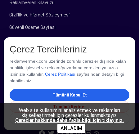
Reklamveren Kılavuzu
Gizlilik ve Hizmet Sözleşmesi
Güvenli Ödeme Sayfası
Banka Hesap Bilgileri
Çerez Tercihleriniz
reklamvermek.com üzerinde zorunlu çerezler dışında kalan
analitik, işlevsel ve reklam/pazarlama çerezleri yalnızca
izninizle kullanılır.
Çerez Politikası
sayfasından detaylı bilgi
alabilirsiniz.
Tümünü Kabul Et
Tümünü Reddet
PROFESYONEL DESTEK
Web site kullanımını analiz etmek ve reklamları
kişiselleştirmek için çerezler kullanmaktayız.
Tercihlerimi Yönet
Çerezler hakkında daha fazla bilgi için tıklayınız.
ANLADIM