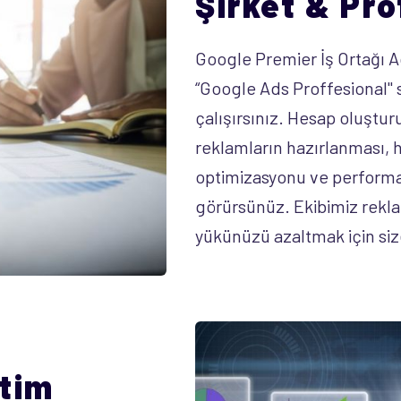
Şirket & Pr
Google Premier İş Ortağı
“Google Ads Proffesional" s
çalışırsınız. Hesap oluştur
reklamların hazırlanması,
optimizasyonu ve performans
görürsünüz. Ekibimiz rekla
yükünüzü azaltmak için si
tim