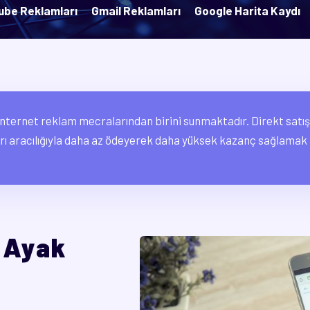
ube Reklamları
Gmail Reklamları
Google Harita Kaydı
i internet reklam mecralarından birini sunmaktadır. Direkt satış
rı aracılığıyla daha az ödeyerek daha yüksek kazanç sağlamak i
 Ayak