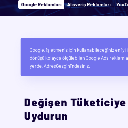
Google Reklamları
Alışveriş Reklamları
YouT
Google, işletmeniz için kullanabileceğiniz en iy
dönüşü kolayca ölçülebilen Google Ads reklamla
yerde, AdresGezgini’ndesiniz.
Değişen Tüketiciye
Uydurun