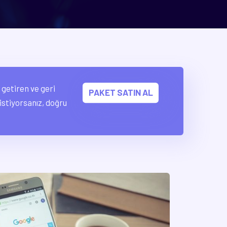
 getiren ve geri
PAKET SATIN AL
stiyorsanız, doğru