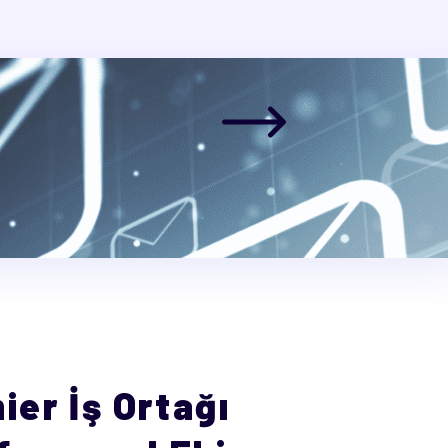
ikte
geçebilir, aklınıza
ier İş Ortağı