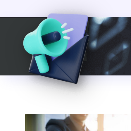
Bizi
Büy
Detaylı b
takılan bü