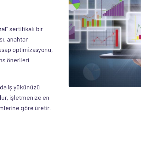
" sertifikalı bir
ı, anahtar
hesap optimizasyonu,
s önerileri
nda iş yükünüzü
lur, işletmenize en
mlerine göre üretir.