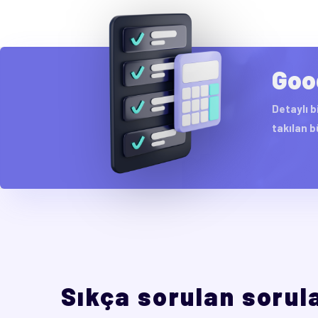
Goo
Detaylı b
takılan bü
Sıkça sorulan sorul