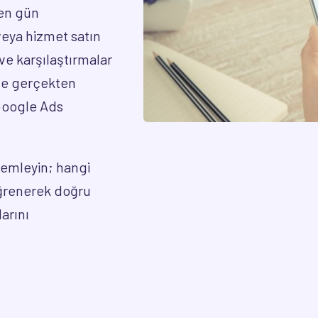
çen gün
veya hizmet satın
e karşılaştırmalar
nle gerçekten
 Google Ads
zlemleyin; hangi
öğrenerek doğru
arını