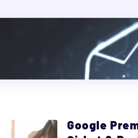
mle İletişime Geçin,
İşinizi Birl
ütelim!
ilgi almak için konusunda uzman ekip arkadaşlarımızla iletişime 
tün soruları iletebilirsiniz.
Google Prem