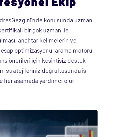
ofesyonel Ekip
 AdresGezgini’nde konusunda uzman
ertifikalı bir çok uzman ile
ulması, anahtar kelimelerin ve
 hesap optimizasyonu, arama motoru
 önerileri için kesintisiz destek
m stratejileriniz doğrultusunda iş
ze her aşamada yardımcı olur.