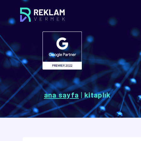
ana sayfa
|
kitaplık