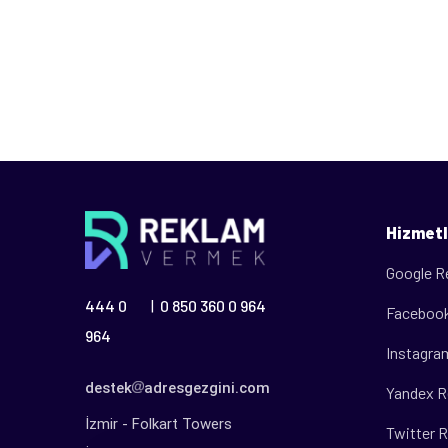
Hizmetl
Google R
444 0
0 850 360 0 964
|
Facebook
964
Instagra
destek
adresgezgini.com
Yandex R
İzmir - Folkart Towers
Twitter R