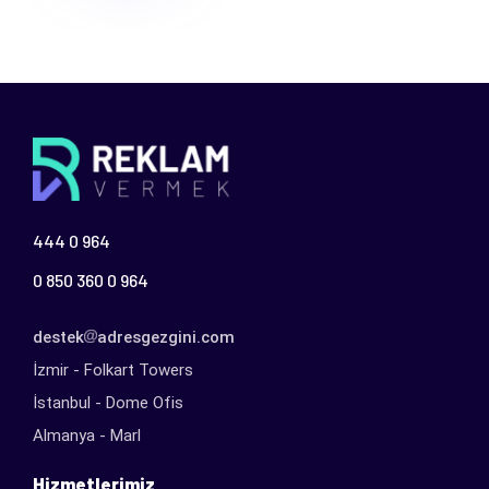
444 0 964
0 850 360 0 964
destek
adresgezgini.com
İzmir - Folkart Towers
İstanbul - Dome Ofis
Almanya - Marl
Hizmetlerimiz