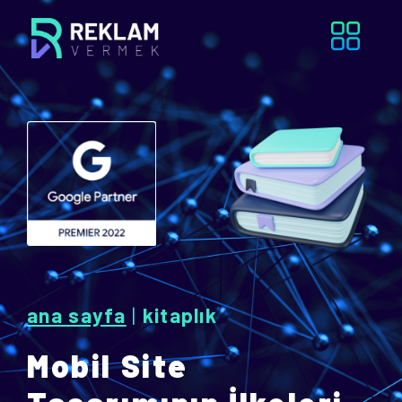
ana sayfa
|
kitaplık
Mobil Site