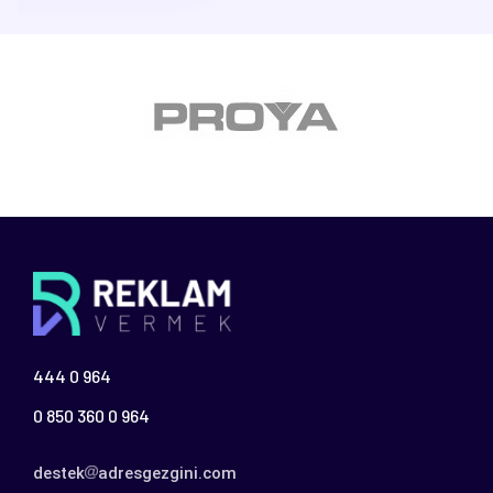
444 0 964
0 850 360 0 964
destek
adresgezgini.com