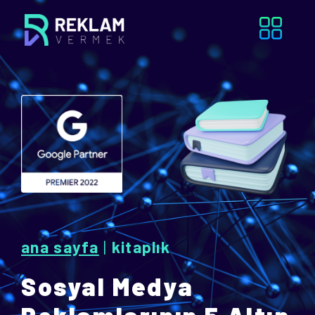
ana sayfa
|
kitaplık
Sosyal Medya