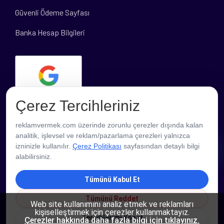
Güvenli Ödeme Sayfası
Banka Hesap Bilgileri
Çerez Tercihleriniz
reklamvermek.com üzerinde zorunlu çerezler dışında kalan
analitik, işlevsel ve reklam/pazarlama çerezleri yalnızca
PROFESYONEL DESTEK
izninizle kullanılır.
Çerez Politikası
sayfasından detaylı bilgi
alabilirsiniz.
Tümünü Kabul Et
Tümünü Reddet
Web site kullanımını analiz etmek ve reklamları
kişiselleştirmek için çerezler kullanmaktayız.
Tercihlerimi Yönet
Çerezler hakkında daha fazla bilgi için tıklayınız.
Copyright © 2026 ReklamVermek - Tüm Hakları Saklıdır.