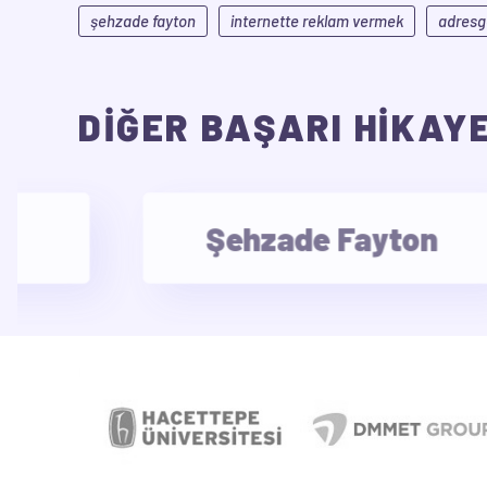
şehzade fayton
internette reklam vermek
adresge
DİĞER BAŞARI HİKAY
Şehzade Fayton