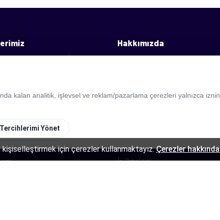
erimiz
Hakkımızda
eklamları
Biz Kimiz
 Reklamları
Ekibimiz
 kalan analitik, işlevsel ve reklam/pazarlama çerezleri yalnızca izniniz
m Reklamları
Referanslarımız
eklamları
Blog
Tercihlerimi Yönet
eklamları
Hizmet Şartları
 kişiselleştirmek için çerezler kullanmaktayız.
Çerezler hakkında 
arım
İş Ortaklığı
eklamları