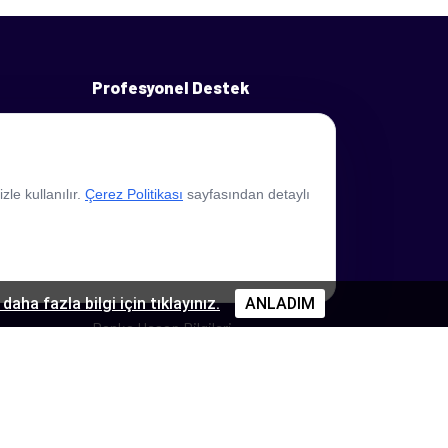
Profesyonel Destek
Üye Paneli
Ads Reklam Politikası
le kullanılır.
Çerez Politikası
sayfasından detaylı
Reklamveren Kılavuzu
Gizlilik ve Hizmet Sözleşmesi
Güvenli Ödeme Sayfası
daha fazla bilgi için tıklayınız.
ANLADIM
Banka Hesap Bilgileri