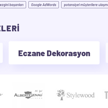
zgini başarıları
Google AdWords
potansiyel müşterilere ulaşm
ELERİ
Eczane Dekorasyon