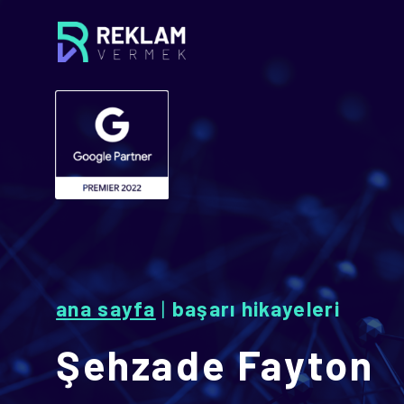
ana sayfa
|
başari hi̇kayeleri̇
Şehzade Fayton