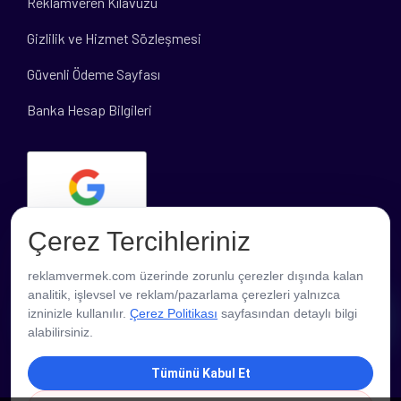
Reklamveren Kılavuzu
Gizlilik ve Hizmet Sözleşmesi
Güvenli Ödeme Sayfası
Banka Hesap Bilgileri
Çerez Tercihleriniz
reklamvermek.com üzerinde zorunlu çerezler dışında kalan
analitik, işlevsel ve reklam/pazarlama çerezleri yalnızca
PROFESYONEL DESTEK
izninizle kullanılır.
Çerez Politikası
sayfasından detaylı bilgi
alabilirsiniz.
Tümünü Kabul Et