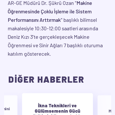
AR-GE Müdürü Dr. Şükrü Ozan "
Makine
Öğrenmesinde Çoklu İşleme ile Sistem
Performansını Arttırmak
" başlıklı bilimsel
makalesiyle 10:30-12:00 saatleri arasında
Deniz Kızı 3'te gerçekleşecek Makine
Öğrenmesi ve Sinir Ağları 7 başlıklı oturuma
katılım gösterecek.
DİĞER HABERLER
İkna Teknikleri ve
E
timini
Gülümsemenin Gücü
Mot