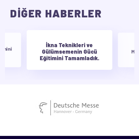
DİĞER HABERLER
İkna Teknikleri ve
E
timini
Gülümsemenin Gücü
Mot
Eğitimini Tamamladık.