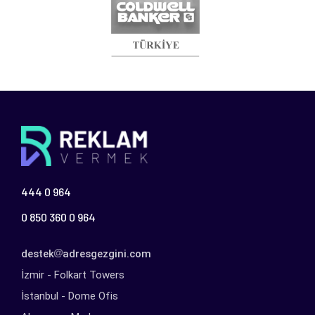
444 0 964
0 850 360 0 964
destek
adresgezgini.com
İzmir - Folkart Towers
İstanbul - Dome Ofis