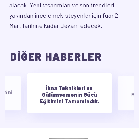
alacak. Yeni tasarımları ve son trendleri
yakından incelemek isteyenler için fuar 2
Mart tarihine kadar devam edecek.
DİĞER HABERLER
İkna Teknikleri ve
E
timini
Gülümsemenin Gücü
Mot
Eğitimini Tamamladık.