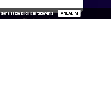
Gizlilik ve Hizmet Sözleşmesi
daha fazla bilgi için tıklayınız.
ANLADIM
Güvenli Ödeme Sayfası
Banka Hesap Bilgileri