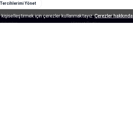
Tercihlerimi Yönet
eklamları
Blog
 kişiselleştirmek için çerezler kullanmaktayız.
Çerezler hakkında 
eklamları
Hizmet Şartları
arım
İş Ortaklığı
eklamları