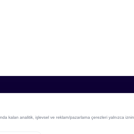
erimiz
Hakkımızda
eklamları
Biz Kimiz
 kalan analitik, işlevsel ve reklam/pazarlama çerezleri yalnızca izniniz
 Reklamları
Ekibimiz
m Reklamları
Referanslarımız