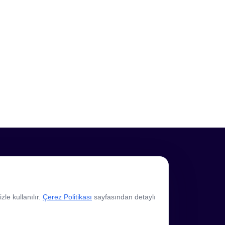
Profesyonel Destek
Üye Paneli
le kullanılır.
Çerez Politikası
sayfasından detaylı
Ads Reklam Politikası
Reklamveren Kılavuzu