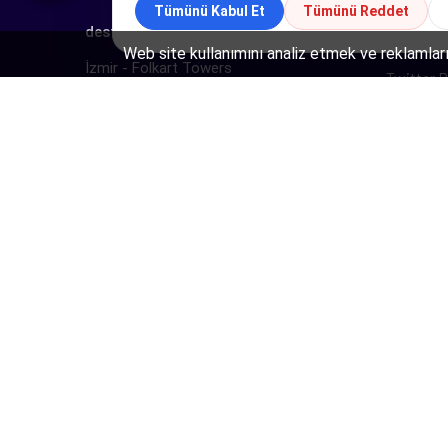
Tümünü Kabul Et
Tümünü Reddet
destek
adresgezgini.com
Yandex R
Web site kullanımını analiz etmek ve reklamları
İzmir - Folkart Towers
Twitter R
İstanbul - Dome Ofis
Web Tas
Almanya - Marl
TikTok R