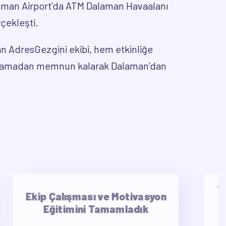
laman Airport’da ATM Dalaman Havaalanı
rçekleşti.
n AdresGezgini ekibi, hem etkinliğe
aklamadan memnun kalarak Dalaman’dan
AdresG
Ekip Çalışması ve Motivasyon
ile 6
Eğitimini Tamamladık
Bil