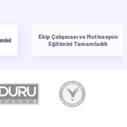
AdresG
Ekip Çalışması ve Motivasyon
ile 6
Eğitimini Tamamladık
Bil