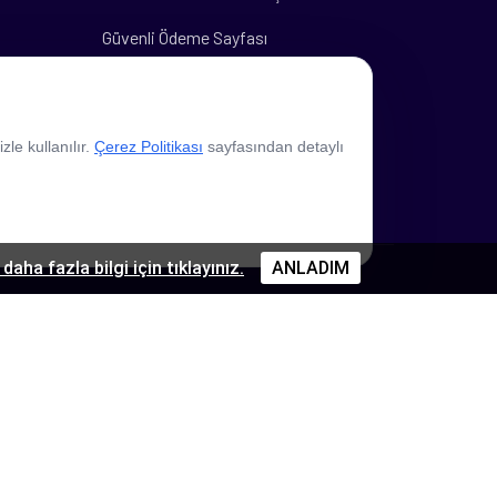
Güvenli Ödeme Sayfası
Banka Hesap Bilgileri
le kullanılır.
Çerez Politikası
sayfasından detaylı
daha fazla bilgi için tıklayınız.
ANLADIM