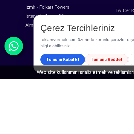
İzmir - Folkart Towers
Twitter R
İstanbul - Dome Ofis
Web Tas
Almanya - Marl
Çerez Tercihleriniz
TikTok R
reklamvermek.com üzerinde zorunlu çerezler dışında
bilgi alabilirsiniz.
Tümünü Kabul Et
Tümünü Reddet
Web site kullanımını analiz etmek ve reklamları
Copyright © 2026 ReklamVermek - Tüm Hakları Saklı