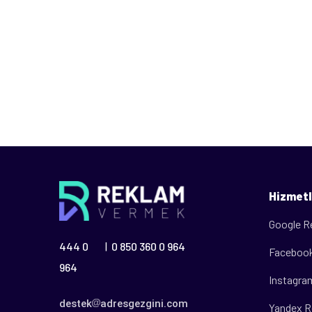
Hizmetl
Google R
444 0
0 850 360 0 964
|
Facebook
964
Instagra
destek
adresgezgini.com
Yandex R