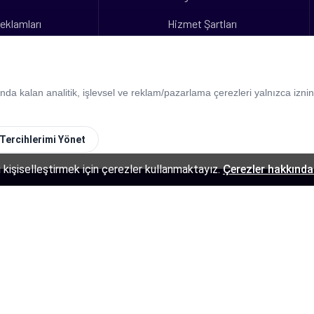
eklamları
Hizmet Şartları
arım
İş Ortaklığı
eklamları
 kalan analitik, işlevsel ve reklam/pazarlama çerezleri yalnızca izniniz
Tercihlerimi Yönet
 kişiselleştirmek için çerezler kullanmaktayız.
Çerezler hakkında 
dır.