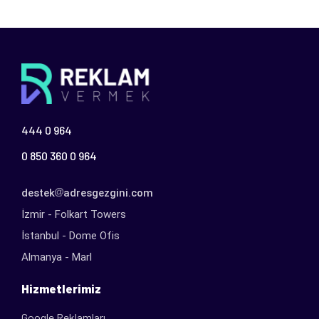
444 0 964
0 850 360 0 964
destek
adresgezgini.com
İzmir - Folkart Towers
İstanbul - Dome Ofis
Almanya - Marl
Hizmetlerimiz
Google Reklamları