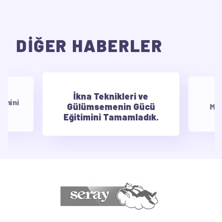
DİĞER HABERLER
İkna Teknikleri ve
E
timini
Gülümsemenin Gücü
Mot
Eğitimini Tamamladık.