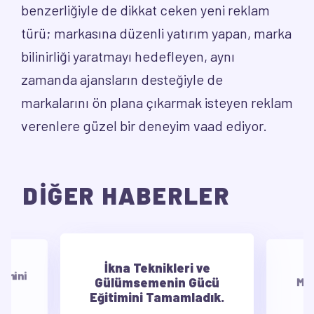
benzerliğiyle de dikkat ceken yeni reklam
türü; markasına düzenli yatırım yapan, marka
bilinirliği yaratmayı hedefleyen, aynı
zamanda ajansların desteğiyle de
markalarını ön plana çıkarmak isteyen reklam
verenlere güzel bir deneyim vaad ediyor.
DİĞER HABERLER
İkna Teknikleri ve
E
timini
Gülümsemenin Gücü
Mot
Eğitimini Tamamladık.