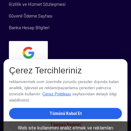
Gizlilik ve Hizmet Sözleşmesi
Güvenli Ödeme Sayfası
Banka Hesap Bilgileri
Çerez Tercihleriniz
reklamvermek.com üzerinde zorunlu çerezler dışında kalan
analitik, işlevsel ve reklam/pazarlama çerezleri yalnızca
PROFESYONEL DESTEK
izninizle kullanılır.
Çerez Politikası
sayfasından detaylı bilgi
alabilirsiniz.
Tümünü Kabul Et
Tümünü Reddet
Web site kullanımını analiz etmek ve reklamları