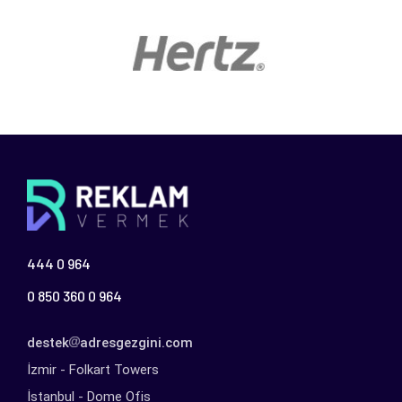
444 0 964
0 850 360 0 964
destek
adresgezgini.com
İzmir - Folkart Towers
İstanbul - Dome Ofis