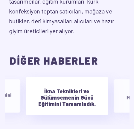
tasarımcılar, eğitim kurumları, kürk
konfeksiyon toptan satıcıları, mağaza ve
butikler, deri kimyasalları alıcıları ve hazır
giyim üreticileri yer alıyor.
DİĞER HABERLER
İkna Teknikleri ve
E
timini
Gülümsemenin Gücü
Mot
Eğitimini Tamamladık.