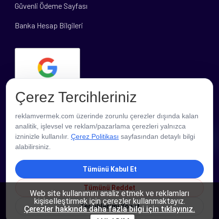
Güvenli Ödeme Sayfası
Banka Hesap Bilgileri
Çerez Tercihleriniz
reklamvermek.com üzerinde zorunlu çerezler dışında kalan
analitik, işlevsel ve reklam/pazarlama çerezleri yalnızca
PROFESYONEL DESTEK
izninizle kullanılır.
Çerez Politikası
sayfasından detaylı bilgi
alabilirsiniz.
Tümünü Kabul Et
Tümünü Reddet
Web site kullanımını analiz etmek ve reklamları
kişiselleştirmek için çerezler kullanmaktayız.
Tercihlerimi Yönet
Çerezler hakkında daha fazla bilgi için tıklayınız.
Copyright © 2026 ReklamVermek - Tüm Hakları Saklıdır.