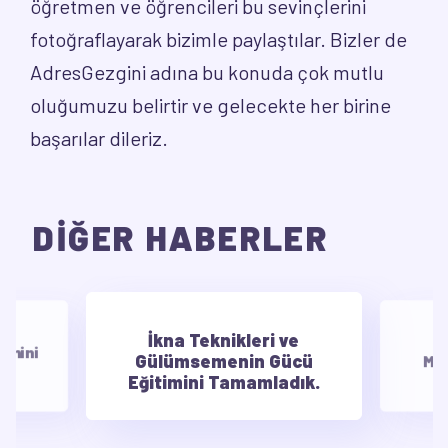
öğretmen ve öğrencileri bu sevinçlerini
fotoğraflayarak bizimle paylaştılar. Bizler de
AdresGezgini adına bu konuda çok mutlu
oluğumuzu belirtir ve gelecekte her birine
başarılar dileriz.
DİĞER HABERLER
İkna Teknikleri ve
E
timini
Gülümsemenin Gücü
Mot
Eğitimini Tamamladık.