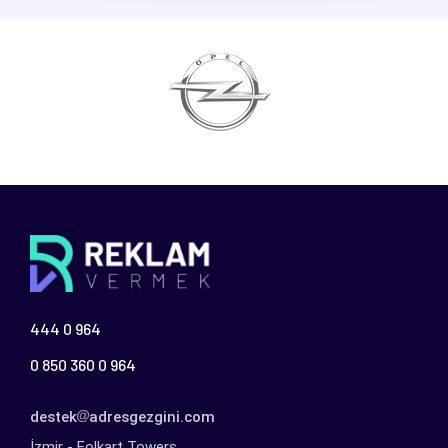
444 0 964
0 850 360 0 964
destek
adresgezgini.com
İzmir - Folkart Towers