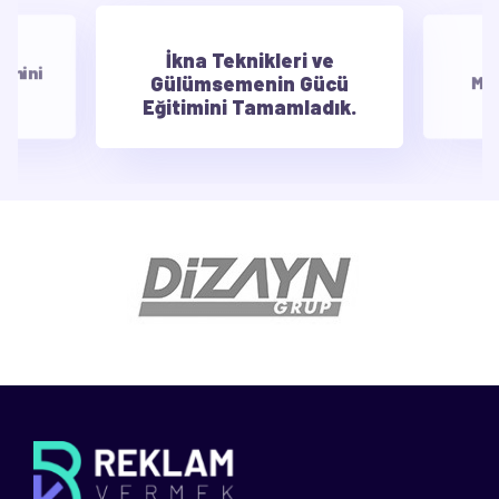
İkna Teknikleri ve
E
timini
Gülümsemenin Gücü
Mot
Eğitimini Tamamladık.