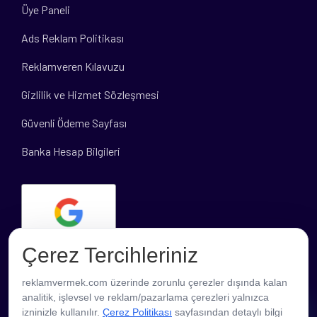
Üye Paneli
Ads Reklam Politikası
Reklamveren Kılavuzu
Gizlilik ve Hizmet Sözleşmesi
Güvenli Ödeme Sayfası
Banka Hesap Bilgileri
Çerez Tercihleriniz
reklamvermek.com üzerinde zorunlu çerezler dışında kalan
analitik, işlevsel ve reklam/pazarlama çerezleri yalnızca
PROFESYONEL DESTEK
izninizle kullanılır.
Çerez Politikası
sayfasından detaylı bilgi