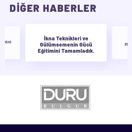
DİĞER HABERLER
İkna Teknikleri ve
E
timini
Gülümsemenin Gücü
Mot
Eğitimini Tamamladık.