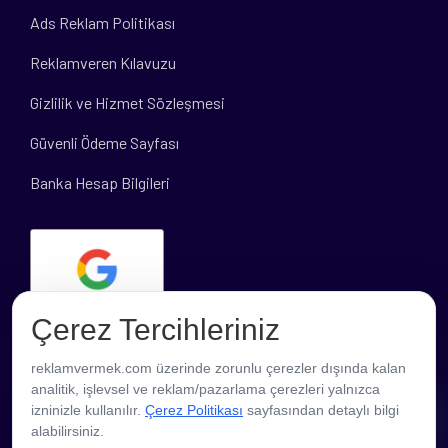
Ads Reklam Politikası
Reklamveren Kılavuzu
Gizlilik ve Hizmet Sözleşmesi
Güvenli Ödeme Sayfası
Banka Hesap Bilgileri
Çerez Tercihleriniz
reklamvermek.com üzerinde zorunlu çerezler dışında kalan
analitik, işlevsel ve reklam/pazarlama çerezleri yalnızca
PROFESYONEL DESTEK
izninizle kullanılır.
Çerez Politikası
sayfasından detaylı bilgi
alabilirsiniz.