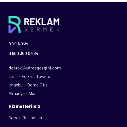
444 0 964
0 850 360 0 964
destek
adresgezgini.com
İzmir - Folkart Towers
İstanbul - Dome Ofis
Almanya - Marl
Hizmetlerimiz
Google Reklamları