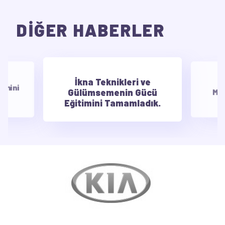
DİĞER HABERLER
İkna Teknikleri ve
E
timini
Gülümsemenin Gücü
Mot
Eğitimini Tamamladık.